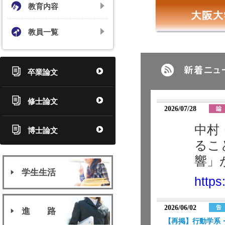
教育内容
教員一覧
卒業論文
修士論文
2026/07/28
中村
博士論文
るこ
響」
学生生活
https
2026/06/02
進 路
【再掲】行動学系